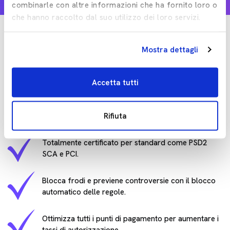
combinarle con altre informazioni che ha fornito loro o
che hanno raccolto dal suo utilizzo dei loro servizi.
Veloce, sicuro e affidabile
Mostra dettagli
Ottieni un'esperienza utente perfetta con Kooomo Payments,
mentre sei protetto dalle frodi online. Implementiamo
Accetta tutti
funzionalità di sicurezza avanzate per garantire che i nostri
clienti godano dei metodi di pagamento più sicuri.
Rifiuta
Totalmente certificato per standard come PSD2
SCA e PCI.
Blocca frodi e previene controversie con il blocco
automatico delle regole.
Ottimizza tutti i punti di pagamento per aumentare i
tassi di autorizzazione.